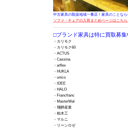
中古家具の取扱地域一番店！家具のことなら
ソファ・チェアの入荷まとめページはこちら
□ブランド家具は特に買取募集
・カリモク
・カリモク60
・ACTUS
・Cassina
・arflex
・HUKLA
・unico
・IDEE
・HALO
・Francfranc
・MasterWal
・飛騨産業
・柏木工
・マルニ
・リーンロゼ