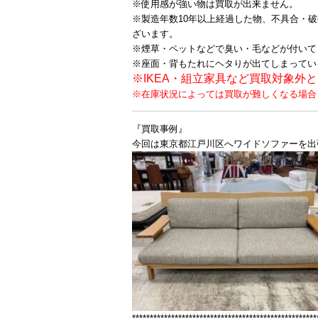
※使用感が強い物は買取が出来ません。
※製造年数10年以上経過した物、不具合・
ざいます。
※煙草・ペットなどで臭い・毛などが付いて
※座面・背もたれにヘタりが出てしまってい
※IKEA・組立家具など買取対象外
※在庫状況によっては買取が難しくなる場合
『買取事例』
今回は東京都江戸川区へワイドソファーを出