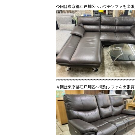
****************************************************
今回は東京都江戸川区へカウチソファを出張
****************************************************
今回は東京都江戸川区へ電動ソファを出張買