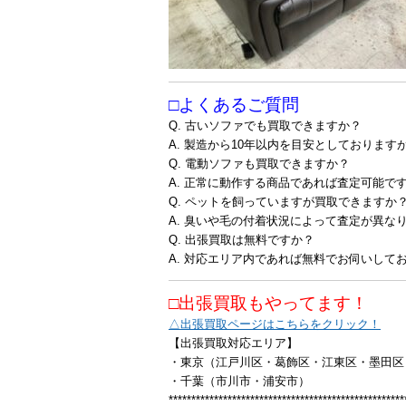
□よくあるご質問
Q. 古いソファでも買取できますか？
A. 製造から10年以内を目安としておりま
Q. 電動ソファも買取できますか？
A. 正常に動作する商品であれば査定可能で
Q. ペットを飼っていますが買取できますか
A. 臭いや毛の付着状況によって査定が異な
Q. 出張買取は無料ですか？
A. 対応エリア内であれば無料でお伺いして
□出張買取もやってます！
△出張買取ページはこちらをクリック！
【出張買取対応エリア】
・東京（江戸川区・葛飾区・江東区・墨田区
・千葉（市川市・浦安市）
****************************************************