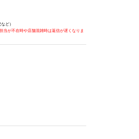
況など）
。担当が不在時や店舗混雑時は返信が遅くなりま