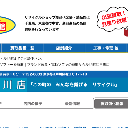
リサイクルショップ愛品倶楽部・愛品館は
千葉県、東京都で中古、新品商品の高値
買取を行なっています
PurchaseList
Shop
ConstructionRepair
・愛品館までご相談下さい。
・ソファーを買取｜ブランド家具・電動ソファの買取なら愛品館江戸川店
店内の様子
最新情報
買取強化情報