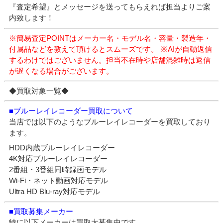
『査定希望』とメッセージを送ってもらえれば担当よりご案
内致します！
※簡易査定POINTはメーカー名・モデル名・容量・製造年・
付属品などを教えて頂けるとスムーズです。
※AIが自動返信
するわけではございません。担当不在時や店舗混雑時は返信
が遅くなる場合がございます。
◆買取対象一覧◆
■ブルーレイレコーダー買取について
当店では以下のようなブルーレイレコーダーを買取しており
ます。
HDD内蔵ブルーレイレコーダー
4K対応ブルーレイレコーダー
2番組・3番組同時録画モデル
Wi-Fi・ネット動画対応モデル
Ultra HD Blu-ray対応モデル
■買取募集メーカー
特に以下メーカーは買取大募集中です。