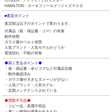
CITIZEN：アテッサ / プロマスター
HAMILTON：カーキフィールド / ジャズマスタ
■査定ポイント
査定額は以下のポイントで変わります。
付属品（箱・保証書・コマ）の有無
動作状態
ガラス傷やベルト状態
人気ブランド・人気モデルかどうか
電池切れ・不動の有無
◆高く売るポイント◆
・箱・保証書・余りコマなど付属品完備
・動作確認済み
・ガラス傷や大きなダメージが少ない
・人気ブランド・人気モデル
・定期メンテナンスされている
◆買取不可品◆
・コピー品・真贋不明品
・著しい破損や腐食があるもの