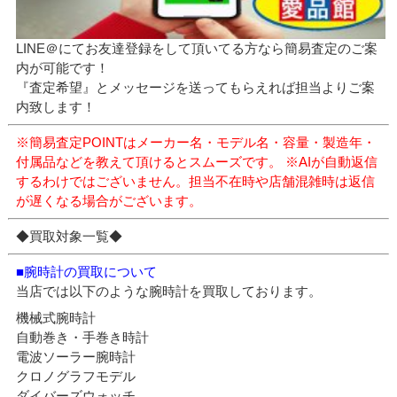
LINE＠にてお友達登録をして頂いてる方なら簡易査定のご案
内が可能です！
『査定希望』とメッセージを送ってもらえれば担当よりご案
内致します！
※簡易査定POINTはメーカー名・モデル名・容量・製造年・
付属品などを教えて頂けるとスムーズです。
※AIが自動返信
するわけではございません。担当不在時や店舗混雑時は返信
が遅くなる場合がございます。
◆買取対象一覧◆
■腕時計の買取について
当店では以下のような腕時計を買取しております。
機械式腕時計
自動巻き・手巻き時計
電波ソーラー腕時計
クロノグラフモデル
ダイバーズウォッチ