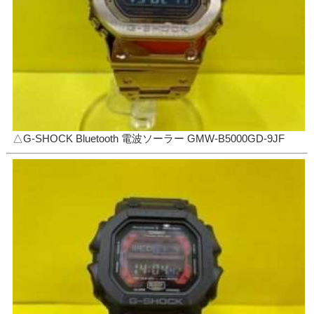
△G-SHOCK Bluetooth 電波ソーラー GMW-B5000GD-9JF