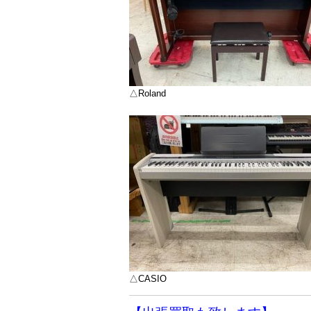
△Roland
△CASIO