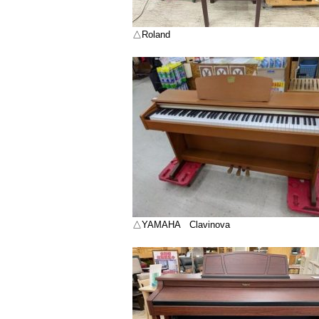
△Roland
△YAMAHA Clavinova