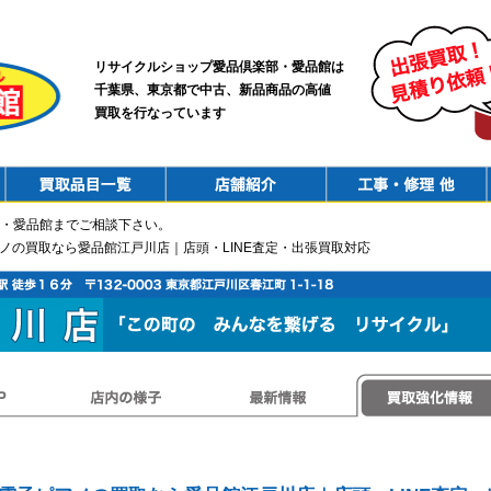
リサイクルショップ愛品倶楽部・愛品館は
千葉県、東京都で中古、新品商品の高値
買取を行なっています
PurchaseList
Shop
ConstructionRepair
・愛品館までご相談下さい。
アノの買取なら愛品館江戸川店｜店頭・LINE査定・出張買取対応
店内の様子
最新情報
買取強化情報