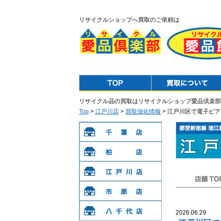
リサイクルショップへ買取のご依頼は
Top
Purchase
リサイクル品の買取はリサイクルショップ愛品倶楽部
Top
>
江戸川店
>
買取強化情報
> 江戸川区で電子ピ
千葉店
柏店
江戸川店
店舗TOP
市原店
2026.06.29