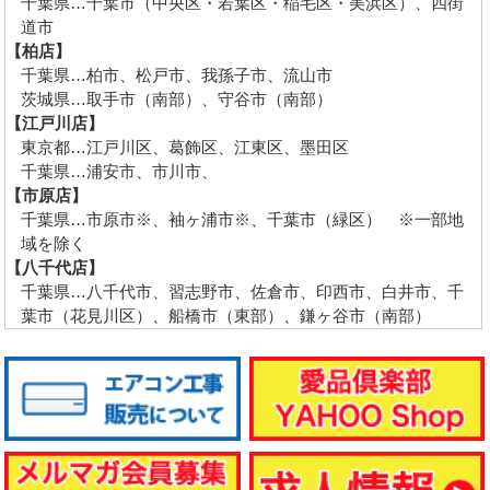
千葉県…千葉市（中央区・若葉区・稲毛区・美浜区）、四街
道市
【柏店】
千葉県…柏市、松戸市、我孫子市、流山市
茨城県…取手市（南部）、守谷市（南部）
【江戸川店】
東京都…江戸川区、葛飾区、江東区、墨田区
千葉県…浦安市、市川市、
【市原店】
千葉県…市原市※、袖ヶ浦市※、千葉市（緑区） ※一部地
域を除く
【八千代店】
千葉県…八千代市、習志野市、佐倉市、印西市、白井市、千
葉市（花見川区）、船橋市（東部）、鎌ヶ谷市（南部）