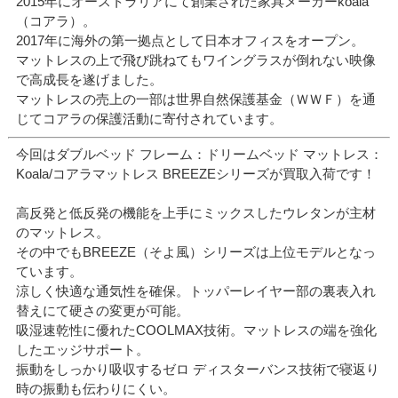
2015年にオーストラリアにて創業された家具メーカーkoala
（コアラ）。
2017年に海外の第一拠点として日本オフィスをオープン。
マットレスの上で飛び跳ねてもワイングラスが倒れない映像
で高成長を遂げました。
マットレスの売上の一部は世界自然保護基金（ＷＷＦ）を通
じてコアラの保護活動に寄付されています。
今回はダブルベッド フレーム：ドリームベッド マットレス：
Koala/コアラマットレス BREEZEシリーズが買取入荷です！
高反発と低反発の機能を上手にミックスしたウレタンが主材
のマットレス。
その中でもBREEZE（そよ風）シリーズは上位モデルとなっ
ています。
涼しく快適な通気性を確保。トッパーレイヤー部の裏表入れ
替えにて硬さの変更が可能。
吸湿速乾性に優れたCOOLMAX技術。マットレスの端を強化
したエッジサポート。
振動をしっかり吸収するゼロ ディスターバンス技術で寝返り
時の振動も伝わりにくい。