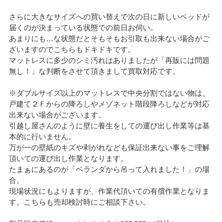
さらに大きなサイズへの買い替えで次の日に新しいベッドが
届くのが決まっている状態での前日お伺い。
あまりにも…な状態だとそもそもお引取も出来ない場合がご
ざいますのでこちらもドキドキです。
マットレスに多少のシミ汚れはありましたが「再販には問題
無し！」な判断をさせて頂きまして買取対応です。
※ダブルサイズ以上のマットレスで中央分割ではない物は、
戸建て２Ｆからの降ろしやメゾネット階段降ろしなどが対応
出来ない場合がございます。
引越し屋さんのように壁に養生をしての運び出し作業等は基
本的に行いません。
万が一の壁紙のキズや剥がれなども保証出来ない事をご理解
頂いての運び出し作業となります。
たまぁにあるのが「ベランダから吊って入れました！」の場
合。
現場状況にもよりますが、作業代頂いての有償作業となりま
す。こちらも売却検討時にご相談下さい。