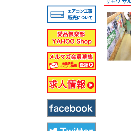
リモワ サ
八千代店