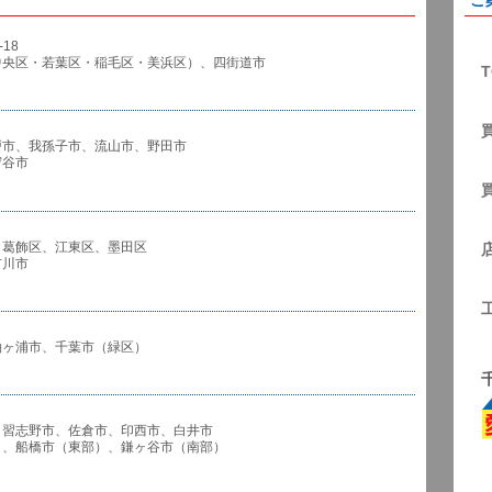
ご
18
中央区・若葉区・稲毛区・美浜区）、四街道市
T
戸市、我孫子市、流山市、野田市
谷市
、葛飾区、江東区、墨田区
川市
袖ヶ浦市、千葉市（緑区）
、習志野市、佐倉市、印西市、白井市
市（東部）、鎌ヶ谷市（南部）