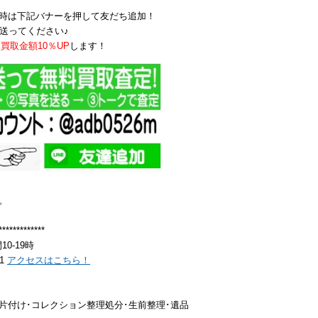
時は下記バナーを押して友だち追加！
送ってください♪
買取金額10％UP
します！
。
*************
0-19時
81
アクセスはこちら！
片付け･コレクション整理処分･生前整理･遺品