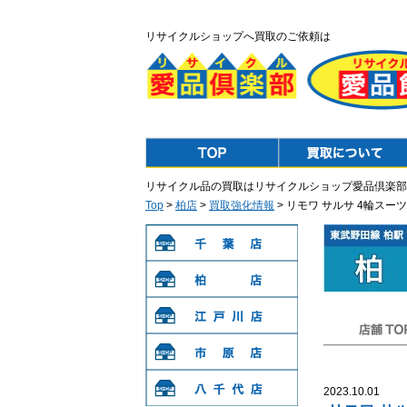
リサイクルショップへ買取のご依頼は
Top
Purchase
リサイクル品の買取はリサイクルショップ愛品倶楽部
Top
>
柏店
>
買取強化情報
> リモワ サルサ 4輪ス
千葉店
柏店
江戸川店
店舗TOP
市原店
2023.10.01