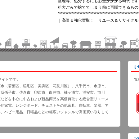
整理等、処分するにもお金がかかる時代です
粗大ごみで捨ててしまう前に再販できるもの
****************************************************
｜高価＆強化買取！｜リユース＆リサイクル
リ
サイトです。
買
葉市（若葉区、稲毛区、美浜区、花見川区）、八千代市、市原市、
、我孫子市、佐倉市、印西市、白井市、袖ヶ浦市、浦安市、市川
区などを中心に中古および新品商品を高価買取する総合型リユース
の他家電、レンジボード、チェストその他家具、自転車、楽器、ア
器、ベビー用品、日曜品などの幅広いジャンルで高価買い取りして