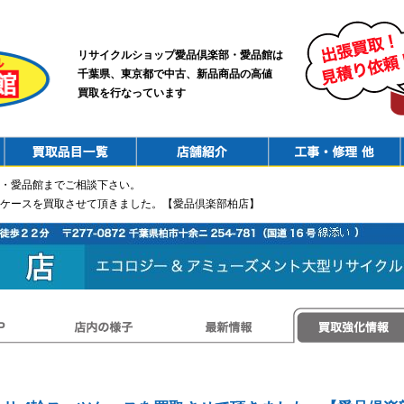
リサイクルショップ愛品倶楽部・愛品館は
千葉県、東京都で中古、新品商品の高値
買取を行なっています
PurchaseList
Shop
ConstructionRepair
・愛品館までご相談下さい。
ーツケースを買取させて頂きました。【愛品倶楽部柏店】
店内の様子
最新情報
買取強化情報