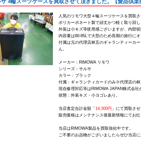
ルサ 4輪スーツケースを買取させて頂きました。【愛品倶楽
人気のリモワ大型４輪スーツケースを買取さ
ポリカーボネート製で頑丈かつ軽く取り回し
外装は小キズ等使用感ございますが、内部状
内容量は80-85Lで大型のため長期の旅行に
付属は元の代理店林五のギャランティーカー
ん。
メーカー：RIMOWA リモワ
シリーズ：サルサ
カラー：ブラック
付属：ギャランティカードのみ※代理店の林
現在修理対応等はRIMOWA JAPAN株式
状態：外装キズ・小ヨゴレあり。
当店査定合計金額「
14,300円
」にて買取させ
販売価格はメンテナンス後最新情報にてお伝
当店はRIMOWA製品を買取強化中です。
ご不要のお品物がございましたらぜひ当店に