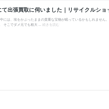
）にて出張買取に伺いました｜リサイクルショ
の中には、埃をかぶったままの貴重な宝物が眠っているかもしれません。
市
 そこでダメ元でも粗大 …
続きを読む
原
市
袖
ヶ
浦
市
千
葉
市
（緑
区・
中
央
区）
に
て