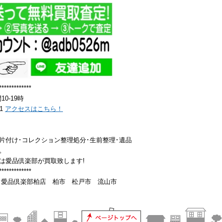
*************
0-19時
81
アクセスはこちら！
片付け･コレクション整理処分･生前整理･遺品
。
は愛品倶楽部が買取致します!
*************
 愛品倶楽部柏店 柏市 松戸市 流山市