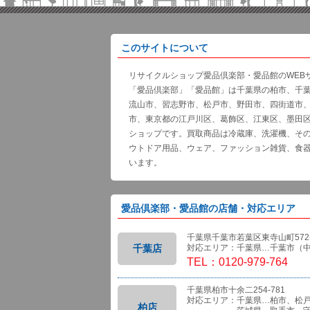
このサイトについて
リサイクルショップ愛品倶楽部・愛品館のWEB
「愛品倶楽部」「愛品館」は千葉県の柏市、千
流山市、習志野市、松戸市、野田市、四街道市
市、東京都の江戸川区、葛飾区、江東区、墨田
ショップです。買取商品は冷蔵庫、洗濯機、そ
ウトドア用品、ウェア、ファッション雑貨、食
います。
愛品倶楽部・愛品館の店舗・対応エリア
千葉県千葉市若葉区東寺山町572-
千葉店
対応エリア：千葉県…千葉市（
TEL：0120-979-764
千葉県柏市十余二254-781
対応エリア：千葉県…柏市、松
柏店