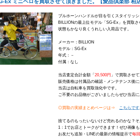
N SG-Ex ミニベロを買取させて頂きました。【愛品倶楽部 柏
ブルホーンハンドルが目を引くスタイリッシ
BILLIONの最上位モデル「SG-Ex」を買
状態もかなり良くうれしい入荷品です。
メーカー：BILLION
モデル：SG-Ex
年式：－
付属：なし
当店査定合計金額「
20,500円
」で買取させて
販売価格は付属品の確認・メンテナンス後に
当店は自転車を買取強化中です。
ご不要のお品物がございましたらぜひ当店に
◎買取の実績まとめページは⇒
こちらです
捨てるのもったいないけど売れるのかな？そ
1：1でお店とトークができます！ぜひ画像も
お友だち追加・LINEの最新の情報提示で
毎回