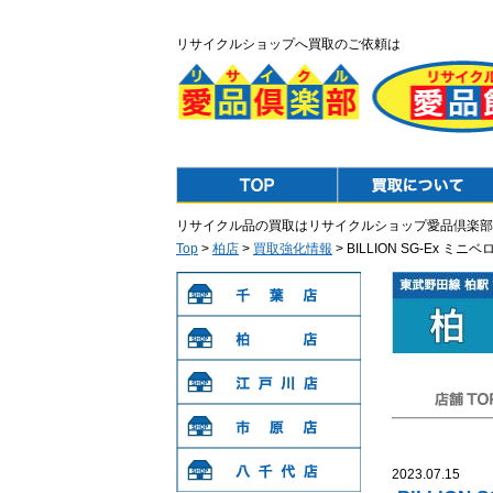
リサイクルショップへ買取のご依頼は
Top
Purchase
リサイクル品の買取はリサイクルショップ愛品倶楽部
Top
>
柏店
>
買取強化情報
> BILLION SG-Ex
千葉店
柏店
江戸川店
店舗TOP
市原店
2023.07.15