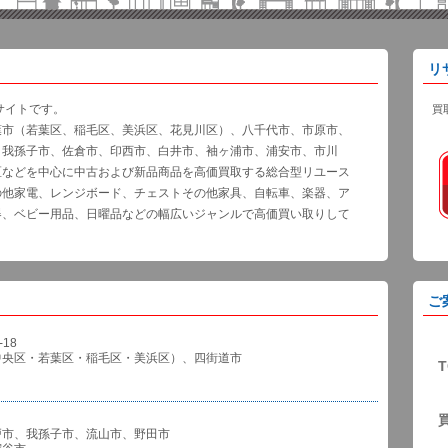
リ
サイトです。
買
葉市（若葉区、稲毛区、美浜区、花見川区）、八千代市、市原市、
、我孫子市、佐倉市、印西市、白井市、袖ヶ浦市、浦安市、市川
区などを中心に中古および新品商品を高価買取する総合型リユース
の他家電、レンジボード、チェストその他家具、自転車、楽器、ア
器、ベビー用品、日曜品などの幅広いジャンルで高価買い取りして
ご
18
中央区・若葉区・稲毛区・美浜区）、四街道市
T
戸市、我孫子市、流山市、野田市