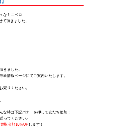
店】
ュなミニベロ
取させて頂きました。
頂きました。
最新情報ページにてご案内いたします。
お売りください。
。
んな時は下記バナーを押して友だち追加！
送ってください♪
買取金額10％UP
します！