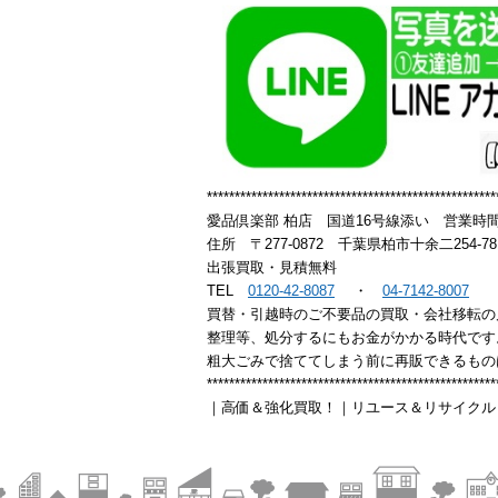
****************************************************
愛品倶楽部 柏店 国道16号線添い 営業時間1
住所 〒277-0872 千葉県柏市十余二254-7
出張買取・見積無料
TEL
0120-42-8087
・
04-7142-8007
買替・引越時のご不要品の買取・会社移転の
整理等、処分するにもお金がかかる時代です
粗大ごみで捨ててしまう前に再販できるもの
****************************************************
｜高価＆強化買取！｜リユース＆リサイクル