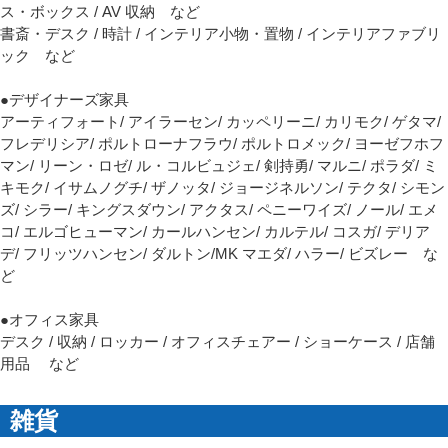
ス・ボックス / AV 収納 など
書斎・デスク / 時計 / インテリア小物・置物 / インテリアファブリ
ック など
●デザイナーズ家具
アーティフォート/ アイラーセン/ カッペリーニ/ カリモク/ ゲタマ/
フレデリシア/ ポルトローナフラウ/ ポルトロメック/ ヨーゼフホフ
マン/ リーン・ロゼ/ ル・コルビュジェ/ 剣持勇/ マルニ/ ポラダ/ ミ
キモク/ イサムノグチ/ ザノッタ/ ジョージネルソン/ テクタ/ シモン
ズ/ シラー/ キングスダウン/ アクタス/ ペニーワイズ/ ノール/ エメ
コ/ エルゴヒューマン/ カールハンセン/ カルテル/ コスガ/ デリア
デ/ フリッツハンセン/ ダルトン/MK マエダ/ ハラー/ ビズレー な
ど
●オフィス家具
デスク / 収納 / ロッカー / オフィスチェアー / ショーケース / 店舗
用品 など
雑貨