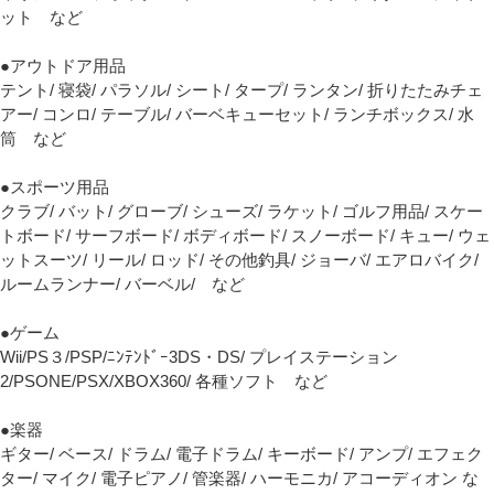
ット など
●アウトドア用品
テント/ 寝袋/ パラソル/ シート/ タープ/ ランタン/ 折りたたみチェ
アー/ コンロ/ テーブル/ バーベキューセット/ ランチボックス/ 水
筒 など
●スポーツ用品
クラブ/ バット/ グローブ/ シューズ/ ラケット/ ゴルフ用品/ スケー
トボード/ サーフボード/ ボディボード/ スノーボード/ キュー/ ウェ
ットスーツ/ リール/ ロッド/ その他釣具/ ジョーバ/ エアロバイク/
ルームランナー/ バーベル/ など
●ゲーム
Wii/PS３/PSP/ﾆﾝﾃﾝﾄﾞｰ3DS・DS/ プレイステーション
2/PSONE/PSX/XBOX360/ 各種ソフト など
●楽器
ギター/ ベース/ ドラム/ 電子ドラム/ キーボード/ アンプ/ エフェク
ター/ マイク/ 電子ピアノ/ 管楽器/ ハーモニカ/ アコーディオン な