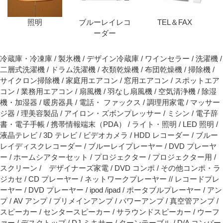
照明
ブルーレイレコ
TEL＆FAX
ーダー
冷蔵庫・冷凍庫 / 製氷機 / デザイン冷蔵庫 / ワインセラー / 洗濯機 /
二層式洗濯機 / ドラム洗濯機 / 衣類乾燥機 / 布団乾燥機 / 掃除機 /
サイクロン掃除機 / 家庭用エアコン / 窓用エアコン / スポットエア
コン / 業務用エアコン / 扇風機 / 羽なし扇風機 / 空気清浄機 / 除湿
機・加湿器 / 暖房器具 / 電話・ ファックス / 調理用家電 / マッサー
ジ器 / 理美容製品 / アイロン・ズボンプレッサー / ミシン / 電子辞
書・電子手帳 / 携帯情報端末（PDA） / ライト・照明 / LED 照明 /
液晶テレビ / 3D テレビ / ビデオカメラ / HDD レコーダー / ブルー
レイディスクレコーダー / ブルーレイプレーヤー / DVD プレーヤ
ー / ホームシアターセット / プロジェクター / プロジェクター用 /
スクリーン / デザイナーズ家電 / DVD コンポ / その他コンポ・ラ
ジカセ / CD プレーヤー / ネットワークプレーヤー // レコードプレ
ーヤー / DVD プレーヤー / ipod /ipad / ポータブルプレーヤー / アン
プ / AV アンプ / プリメインアンプ / パワーアンプ / 真空管アンプ /
スピーカー / センタースピーカー / サラウンドスピーカー / ウーフ
ァー / デスクトップ / DJ ミキサー / ターンテーブル / D/A コンバー