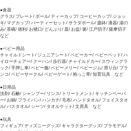
●食器
グラス/ プレート/ ボール/ ティーカップ/ コーヒーカップ/ ジョッ
キ/ マグカップ/ パーティーセット/ サラダボール/ 盛鉢/ 漆器/ 湯の
み/ 茶碗/ 徳利/ お猪口/ どんぶり/ 皿/ お盆/ 箸/ 江戸切子/ 薩摩切子
など
●ベビー用品
チャイルドシート/ ジュニアシート/ ベビーカー/ ベビーベッド/ ハ
イローチェアー/ クーハン/ 歩行器/ チャイルドカー/ スウィングラ
ック/ 手押し車/ ベビー服/ ベビーメリー/ ベビージム/ 滑り台/ ブラ
ンコ/ ベビーサークル/ ベビーゲート/ 抱っこ帯/ 知育玩具 など
●日用品
洗剤/ 石鹸/ シャンプー/ リンス/ トリートメント/ キッチンペーパ
ー/ お鍋/ フライパン/ ハンカチ/ 毛布/ ハンドタオル/ フェイスタオ
ル/ バスタオル/ シーツ/ タオルケット/ 文房具 など
●玩具
フィギュア/ ディズニーグッズ/ キャラクターグッズ/ プラモデル/