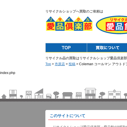
リサイクルショップへ買取のご依頼は
Top
Purchase
リサイクル品の買取はリサイクルショップ愛品倶楽部
Top
>
市原店
>
投稿
> Coleman コールマン ア
index.php
このサイトについて