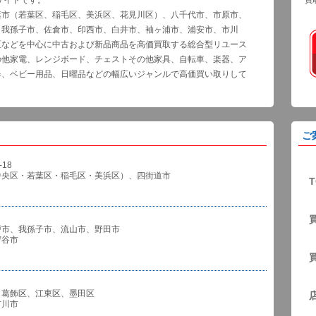
サイトです。
買
葉市（若葉区、稲毛区、美浜区、花見川区）、八千代市、市原市、
、我孫子市、佐倉市、印西市、白井市、袖ヶ浦市、浦安市、市川
区などを中心に中古および新品商品を高価買取する総合型リユース
の他家電、レンジボード、チェストその他家具、自転車、楽器、ア
器、ベビー用品、日曜品などの幅広いジャンルで高価買い取りして
ご
18
中央区・若葉区・稲毛区・美浜区）、四街道市
T
戸市、我孫子市、流山市、野田市
谷市
、葛飾区、江東区、墨田区
川市