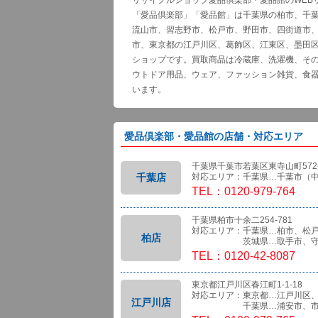
リサイクルショップ愛品倶楽部・愛品館のWEB
「愛品倶楽部」「愛品館」は千葉県の柏市、千
流山市、習志野市、松戸市、野田市、四街道市
市、東京都の江戸川区、葛飾区、江東区、墨田
ショップです。買取商品は冷蔵庫、洗濯機、そ
ウトドア用品、ウェア、ファッション雑貨、食
います。
愛品倶楽部・愛品館の店舗・対応エリア
千葉県千葉市若葉区東寺山町572-
千葉店
対応エリア：千葉県…千葉市（
TEL：0120-979-764
千葉県柏市十余二254-781
対応エリア：千葉県…柏市、松
柏店
茨城県…取手市、守
TEL：0120-42-8087
東京都江戸川区春江町1-1-18
対応エリア：東京都…江戸川区
江戸川店
千葉県…浦安市、市