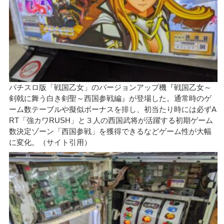
パチスロ版「戦国乙女」のバージョンアップ機『戦国乙女～
剣戟に舞う白き剣聖～西国参戦編』が登場した。通常時のゲ
ーム数テーブルや擬似ボーナスを排し、初当たり時には必ずA
RT「強カワRUSH」と３人の西国武将が活躍する初期ゲーム
数決定ゾーン「西国参戦」を獲得できるなどゲーム性が大幅
に変化。（サイト引用）