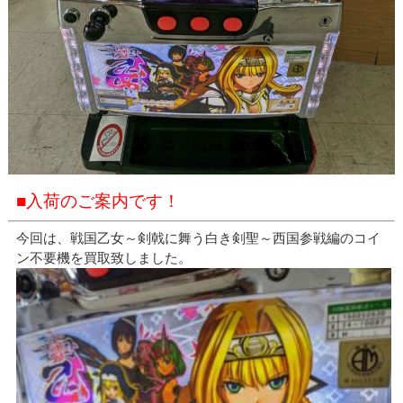
■入荷のご案内です！
今回は、戦国乙女～剣戟に舞う白き剣聖～西国参戦編のコイ
ン不要機を買取致しました。