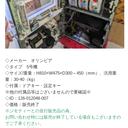
◇メーカー オリンピア
◇タイプ 5号機
◇サイズ/重量：H810×W475×D300～450（mm）、汎用重
量：30-40（kg）
◇付属：ドアキー・設定キー
※他の付属品等はございませんので要確認※
◇ID：126-012048-007
◇価格：販売終了
※ジモティーとの並行販売品の為、
お問い合わせ時には販売が終了している場合もございますの
でご了承ください。