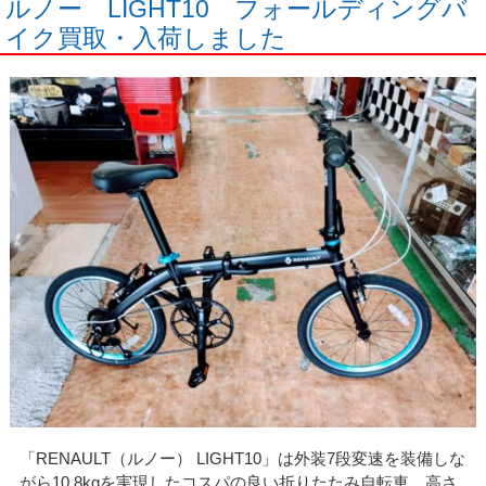
ルノー LIGHT10 フォールディングバ
イク買取・入荷しました
「RENAULT（ルノー） LIGHT10」は外装7段変速を装備しな
がら10.8kgを実現したコスパの良い折りたたみ自転車。高さ