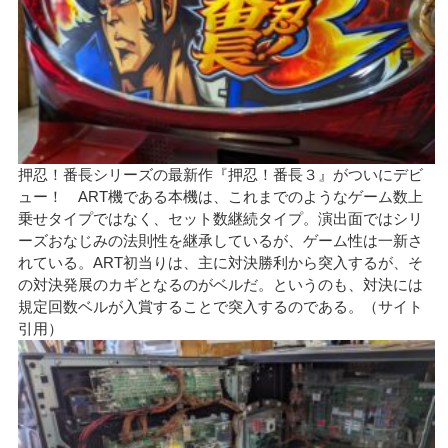
押忍！番長シリーズの最新作『押忍！番長３』がついにデビ
ュー！ ART機である本機は、これまでのようなゲーム数上
乗せタイプではなく、セット数継続タイプ。演出面ではシリ
ーズおなじみの法則性を継承しているが、ゲーム性は一新さ
れている。ART初当りは、主に対決勝利から突入するが、そ
の対決発展のカギとなるのがベルだ。というのも、対決には
規定回数ベルが入賞することで突入するのである。（サイト
引用）