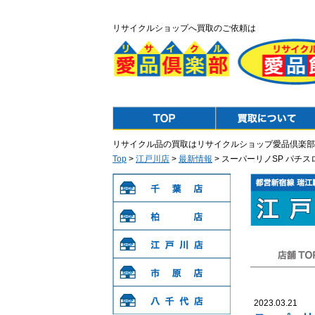
リサイクルショップへ買取のご依頼は
Top
Purchase
リサイクル品の買取はリサイクルショップ愛品倶楽部
Top
>
江戸川店
>
最新情報
> スーパーリノSP パチ
千葉店
柏店
江戸川店
店舗TOP
市原店
2023.03.21