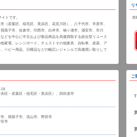
リ
サイトです。
買
葉市（若葉区、稲毛区、美浜区、花見川区）、八千代市、市原市、
、我孫子市、佐倉市、印西市、白井市、袖ヶ浦市、浦安市、市川
区などを中心に中古および新品商品を高価買取する総合型リユース
の他家電、レンジボード、チェストその他家具、自転車、楽器、ア
器、ベビー用品、日曜品などの幅広いジャンルで高価買い取りして
ご
18
中央区・若葉区・稲毛区・美浜区）、四街道市
T
戸市、我孫子市、流山市、野田市
谷市