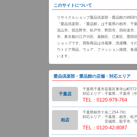
このサイトについて
リサイクルショップ愛品倶楽部・愛品館のWEB
「愛品倶楽部」「愛品館」は千葉県の柏市、千
流山市、習志野市、松戸市、野田市、四街道市
市、東京都の江戸川区、葛飾区、江東区、墨田
ショップです。買取商品は冷蔵庫、洗濯機、そ
ウトドア用品、ウェア、ファッション雑貨、食
います。
愛品倶楽部・愛品館の店舗・対応エリア
千葉県千葉市若葉区東寺山町572-
千葉店
対応エリア：千葉県…千葉市（
TEL：0120-979-764
千葉県柏市十余二254-781
対応エリア：千葉県…柏市、松
柏店
茨城県…取手市、守
TEL：0120-42-8087