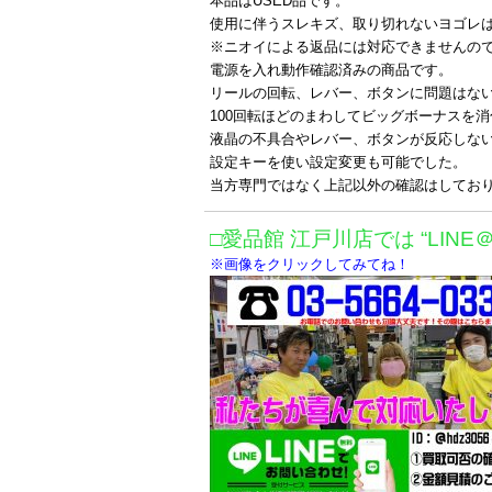
本品はUSED品です。
使用に伴うスレキズ、取り切れないヨゴレ
※ニオイによる返品には対応できませんの
電源を入れ動作確認済みの商品です。
リールの回転、レバー、ボタンに問題はな
100回転ほどのまわしてビッグボーナスを
液晶の不具合やレバー、ボタンが反応しな
設定キーを使い設定変更も可能でした。
当方専門ではなく上記以外の確認はしてお
□愛品館 江戸川店では “LINE
※画像をクリックしてみてね！