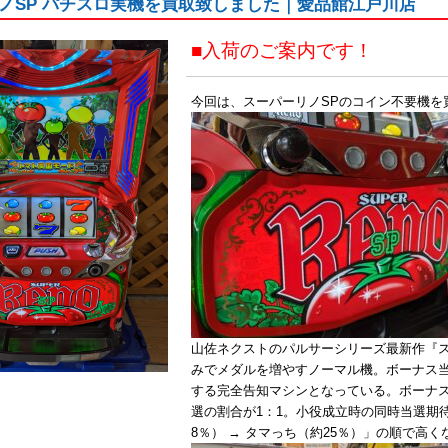
ノSP パチスロ実機を買取致しました｜愛品館江戸川店
■入荷のご案内です！
今回は、スーパーリノSPのコイン不要機を
山佐ネクストのパルサーシリーズ最新作『
みでメダルを増やすノーマル機。ボーナス
する完全告知マシンとなっている。ボーナ
選の割合が1：1。小役成立時の同時当選期待
8％） → タマっち（約25％）」の順で高