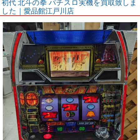
初代 北斗の拳 パチスロ実機を買取致しま
した｜愛品館江戸川店