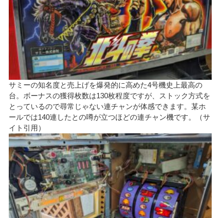
サミーの知名度と売上げを爆発的に高めた4号機史上最高の
台。ボーナスの獲得枚数は130枚程度ですが、ストック方式を
とっているので尋常じゃない連チャンが体感できます。某ホ
ールでは140連したとの噂が立つほどの連チャン機です。（サ
イト引用）