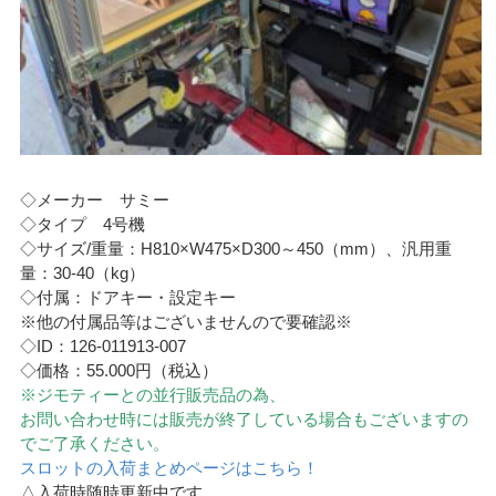
◇メーカー サミー
◇タイプ 4号機
◇サイズ/重量：H810×W475×D300～450（mm）、汎用重
量：30-40（kg）
◇付属：ドアキー・設定キー
※他の付属品等はございませんので要確認※
◇ID：126-011913-007
◇価格：55.000円（税込）
※ジモティーとの並行販売品の為、
お問い合わせ時には販売が終了している場合もございますの
でご了承ください。
スロットの入荷まとめページはこちら！
△入荷時随時更新中です。