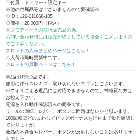
◇付属：ドアキー・設定キー
※他の付属品等はございませんので要確認※
◇ID：126-011666-105
◇価格：20.000円（税込）
※ジモティーとの並行販売品の為、
お問い合わせ時には販売が終了している場合もございますの
でご了承ください。
スロットの入荷まとめページはこちら！
△入荷時随時更新中です。
スロットの買取ページはこちら！
本品はUSED品です。
使用に伴うスレキズ、取り切れないヨゴレはございます。
※ニオイによる返品には対応できませんので、神経質な方は
お控え下さい。
電源を入れ動作確認済みの商品です。
リールの回転、レバー、ボタンに問題はないかと思います。
100回転ほどのまわしてビッグボーナスを消化まで動作確認し
ておりますが、
液晶の不具合やレバー、ボタンが反応しないことはありませ
んでした。