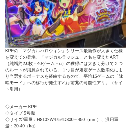
KPEの「マジカルハロウィン」シリーズ最新作が大きく仕様
を変えての登場。「マジカルラッシュ」と名を変えたART
（純増約2.0枚・40ゲーム＋α）の獲得には大きく分けて２つ
のルートが用意されている。１つ目が規定ゲーム数消化によ
り当選するボーナスを経由するもので、平均15ゲームの「詠
唱モード」への移行が発生すれば前兆の可能性アリ。（サイ
ト引用）
◇メーカー KPE
◇タイプ 5号機
◇サイズ/重量：H810×W475×D300～450（mm）、汎用重
量：30-40（kg）