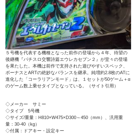
５号機を代表する機種となった前作の登場から４年、待望の
後継機『パチスロ交響詩篇エウレカセブン２』が堂々の登場
を果たした。本機は前作で支持された遊びやすいスペック、
ボーナスとARTの絶妙なバランスを継承。純増約2.8枚のATに
進化した「コーラリアンモード」は、１セットが50ゲーム＋α
のゲーム数上乗せタイプとなっている。（サイト引用）
◇メーカー サミー
◇タイプ 5号機
◇サイズ/重量：H810×W475×D300～450（mm）、汎用重
量：30-40（kg）
◇付属：ドアキー・設定キー