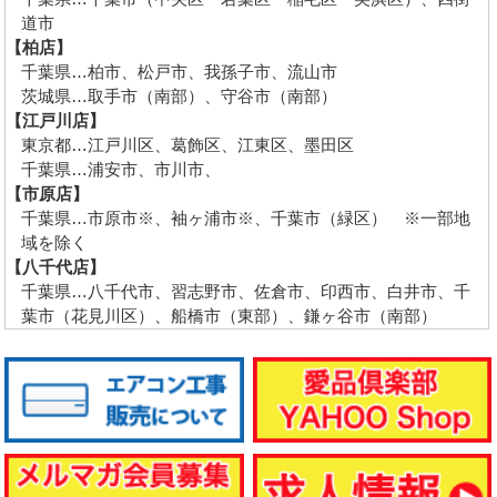
道市
【柏店】
千葉県…柏市、松戸市、我孫子市、流山市
茨城県…取手市（南部）、守谷市（南部）
【江戸川店】
東京都…江戸川区、葛飾区、江東区、墨田区
千葉県…浦安市、市川市、
【市原店】
千葉県…市原市※、袖ヶ浦市※、千葉市（緑区） ※一部地
域を除く
【八千代店】
千葉県…八千代市、習志野市、佐倉市、印西市、白井市、千
葉市（花見川区）、船橋市（東部）、鎌ヶ谷市（南部）