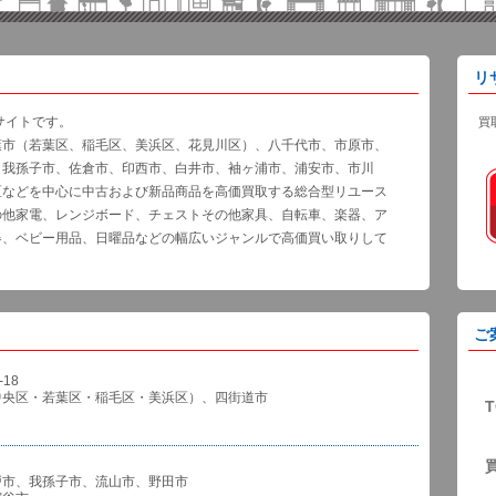
リ
サイトです。
買
葉市（若葉区、稲毛区、美浜区、花見川区）、八千代市、市原市、
、我孫子市、佐倉市、印西市、白井市、袖ヶ浦市、浦安市、市川
区などを中心に中古および新品商品を高価買取する総合型リユース
の他家電、レンジボード、チェストその他家具、自転車、楽器、ア
器、ベビー用品、日曜品などの幅広いジャンルで高価買い取りして
ご
18
中央区・若葉区・稲毛区・美浜区）、四街道市
T
戸市、我孫子市、流山市、野田市