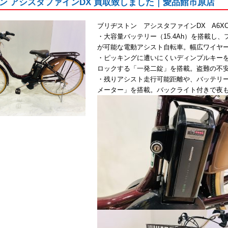
ン アシスタファインDX 買取致しました｜愛品館市原店
ブリヂストン アシスタファインDX A6XC
・大容量バッテリー（15.4Ah）を搭載し、
が可能な電動アシスト自転車。幅広ワイヤ
・ピッキングに遭いにくいディンプルキー
ロックする「一発二錠」を搭載。盗難の不
・残りアシスト走行可能距離や、バッテリ
メーター」を搭載。バックライト付きで夜