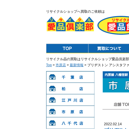
リサイクルショップへ買取のご依頼は
Top
Purchase
リサイクル品の買取はリサイクルショップ愛品倶楽部
Top
>
市原店
>
最新情報
> ブリヂストン アシスタフ
千葉店
柏店
江戸川店
店舗TOP
市原店
2022.02.14