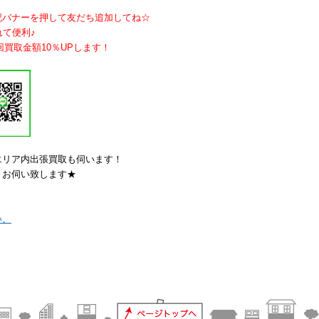
記バナーを押して友だち追加してね☆
れて便利♪
回買取金額10％UPします！
エリア内出張買取も伺います！
りお伺い致します★
い。