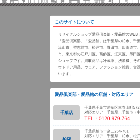
このサイトについて
リサイクルショップ愛品倶楽部・愛品館のWEB
「愛品倶楽部」「愛品館」は千葉県の柏市、千
流山市、習志野市、松戸市、野田市、四街道市
市、東京都の江戸川区、葛飾区、江東区、墨田
ショップです。買取商品は冷蔵庫、洗濯機、そ
ウトドア用品、ウェア、ファッション雑貨、食
います。
愛品倶楽部・愛品館の店舗・対応エリア
千葉県千葉市若葉区東寺山町572-
千葉店
対応エリア：千葉県…千葉市（
TEL：0120-979-764
千葉県柏市十余二254-781
対応エリア：千葉県…柏市、松
柏店