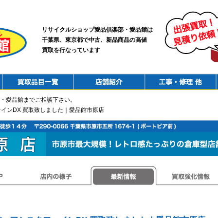
リサイクルショップ愛品倶楽部・愛品館は
千葉県、東京都で中古、新品商品の高値
買取を行なっています
PurchaseList
Shop
ConstructionRepair
・愛品館までご相談下さい。
ァインDX 買取致しました｜愛品館市原店
店内の様子
最新情報
買取強化情報