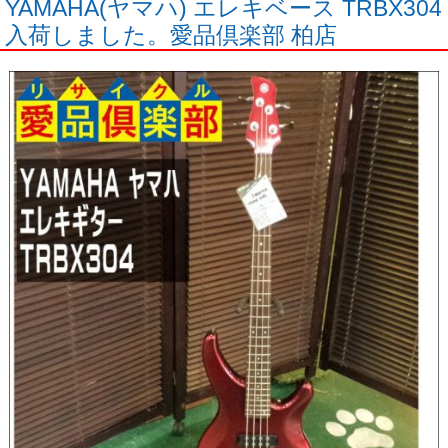
YAMAHA(ヤマハ) エレキベース TRBX304
入荷しました。愛品倶楽部 柏店