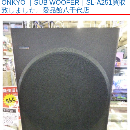
ONKYO ｜SUB WOOFER｜SL-A251買取
致しました。愛品館八千代店