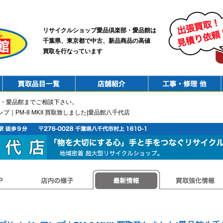
リサイクルショップ愛品倶楽部・愛品館は
千葉県、東京都で中古、新品商品の高値
買取を行なっています
PurchaseList
Shop
ConstructionRepair
・愛品館までご相談下さい。
アンプ｜PM-8 MKII 買取致しました|愛品館八千代店
店内の様子
最新情報
買取強化情報