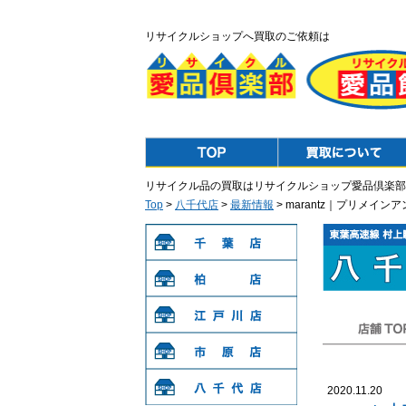
リサイクルショップへ買取のご依頼は
Top
Purchase
リサイクル品の買取はリサイクルショップ愛品倶楽部
Top
>
八千代店
>
最新情報
> marantz｜プリメイン
千葉店
柏店
江戸川店
店舗TOP
市原店
2020.11.20