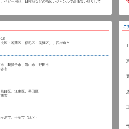
器、ベビー用品、日曜品などの幅広いジャンルで高価買い取りして
ご
18
中央区・若葉区・稲毛区・美浜区）、四街道市
T
戸市、我孫子市、流山市、野田市
谷市
、葛飾区、江東区、墨田区
川市
袖ヶ浦市、千葉市（緑区）