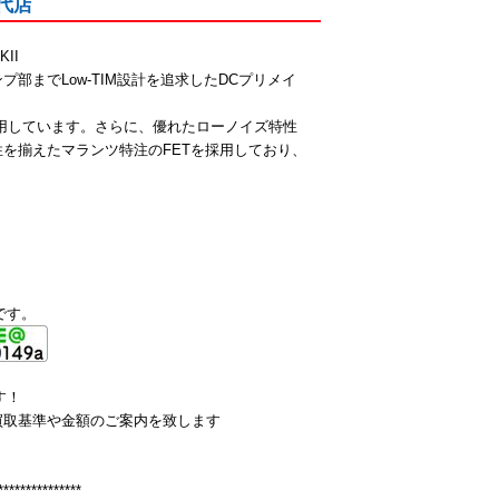
千代店
II
部までLow-TIM設計を追求したDCプリメイ
採用しています。さらに、優れたローノイズ特性
を揃えたマランツ特注のFETを採用しており、
です。
す！
買取基準や金額のご案内を致します
***************