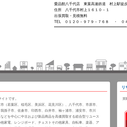
愛品館八千代店 東葉高速鉄道 村上駅徒歩10
住所 八千代市村上１６１０－１
出張買取・見積無料
TEL ０１２０－９７９－７６８ ・ ０
***************************************************
リ
サイトです。
買
葉市（若葉区、稲毛区、美浜区、花見川区）、八千代市、市原市、
、我孫子市、佐倉市、印西市、白井市、袖ヶ浦市、浦安市、市川
区などを中心に中古および新品商品を高価買取する総合型リユース
の他家電、レンジボード、チェストその他家具、自転車、楽器、ア