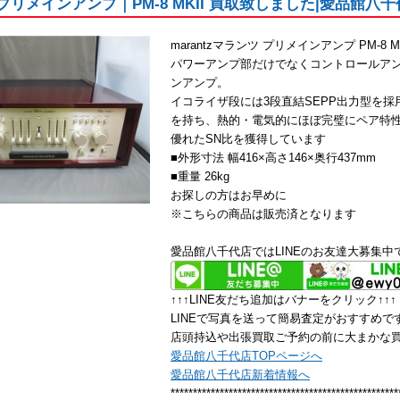
z｜プリメインアンプ｜PM-8 MKII 買取致しました|愛品館八
marantzマランツ プリメインアンプ PM-8 MK
パワーアンプ部だけでなくコントロールアンプ
ンアンプ。
イコライザ段には3段直結SEPP出力型を
を持ち、熱的・電気的にほぼ完璧にペア特性
優れたSN比を獲得しています
■外形寸法 幅416×高さ146×奥行437mm
■重量 26kg
お探しの方はお早めに
※こちらの商品は販売済となります
愛品館八千代店ではLINEのお友達大募集中
↑↑↑LINE友だち追加はバナーをクリック↑↑↑
LINEで写真を送って簡易査定がおすすめで
店頭持込や出張買取ご予約の前に大まかな
愛品館八千代店TOPページへ
愛品館八千代店新着情報へ
***************************************************