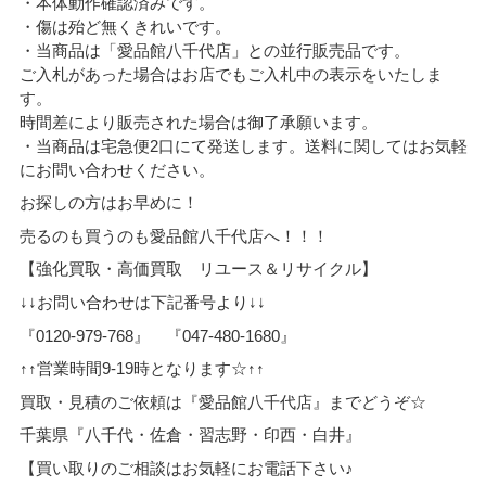
・本体動作確認済みです。
・傷は殆ど無くきれいです。
・当商品は「愛品館八千代店」との並行販売品です。
ご入札があった場合はお店でもご入札中の表示をいたしま
す。
時間差により販売された場合は御了承願います。
・当商品は宅急便2口にて発送します。送料に関してはお気軽
にお問い合わせください。
お探しの方はお早めに！
売るのも買うのも愛品館八千代店へ！！！
【強化買取・高価買取 リユース＆リサイクル】
↓↓お問い合わせは下記番号より↓↓
『0120-979-768』 『047-480-1680』
↑↑営業時間9-19時となります☆↑↑
買取・見積のご依頼は『愛品館八千代店』までどうぞ☆
千葉県『八千代・佐倉・習志野・印西・白井』
【買い取りのご相談はお気軽にお電話下さい♪