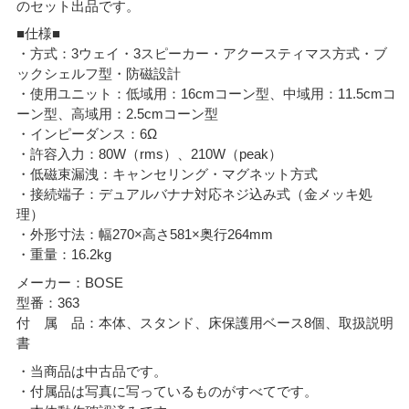
のセット出品です。
■仕様■
・方式：3ウェイ・3スピーカー・アクースティマス方式・ブ
ックシェルフ型・防磁設計
・使用ユニット：低域用：16cmコーン型、中域用：11.5cmコ
ーン型、高域用：2.5cmコーン型
・インピーダンス：6Ω
・許容入力：80W（rms）、210W（peak）
・低磁束漏洩：キャンセリング・マグネット方式
・接続端子：デュアルバナナ対応ネジ込み式（金メッキ処
理）
・外形寸法：幅270×高さ581×奥行264mm
・重量：16.2kg
メーカー：BOSE
型番：363
付 属 品：本体、スタンド、床保護用ベース8個、取扱説明
書
・当商品は中古品です。
・付属品は写真に写っているものがすべてです。