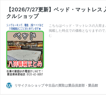
【2026/7/27更新】ベッド・マットレ
クルショップ
こちらはベッド・マットレスの入荷ま
掲載した時点での価格となりますので
【2026/7/27
む
更
新】
ベ
ッ
ド・
マ
ッ
ト
レ
ス
リサイクルショップ 中古品の買取は愛品倶楽部・愛品館
入
荷
情
報