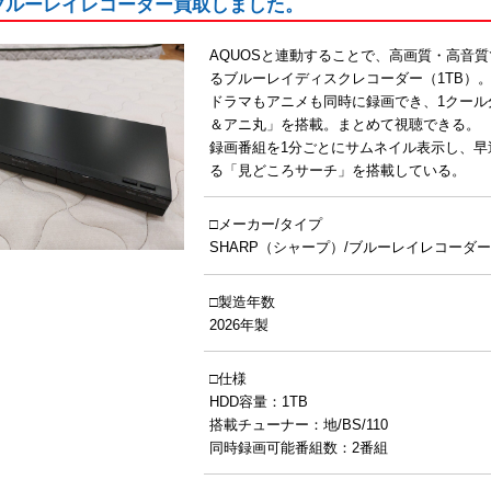
｜ブルーレイレコーダー買取しました。
AQUOSと連動することで、高画質・高音
るブルーレイディスクレコーダー（1TB）
ドラマもアニメも同時に録画でき、1クール
＆アニ丸」を搭載。まとめて視聴できる。
録画番組を1分ごとにサムネイル表示し、
る「見どころサーチ」を搭載している。
□メーカー/タイプ
SHARP（シャープ）/ブルーレイレコーダー/2
□製造年数
2026年製
□仕様
HDD容量：1TB
搭載チューナー：地/BS/110
同時録画可能番組数：2番組