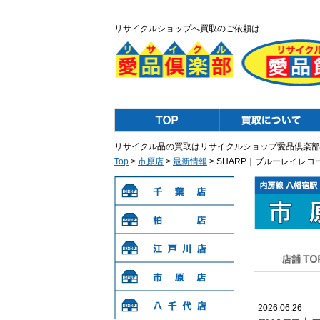
リサイクルショップへ買取のご依頼は
Top
Purchase
リサイクル品の買取はリサイクルショップ愛品倶楽部
Top
>
市原店
>
最新情報
> SHARP｜ブルーレイレ
千葉店
柏店
江戸川店
店舗TOP
市原店
2026.06.26