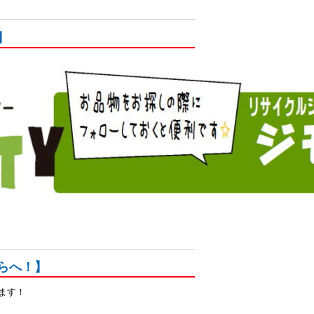
】
らへ！】
ます！