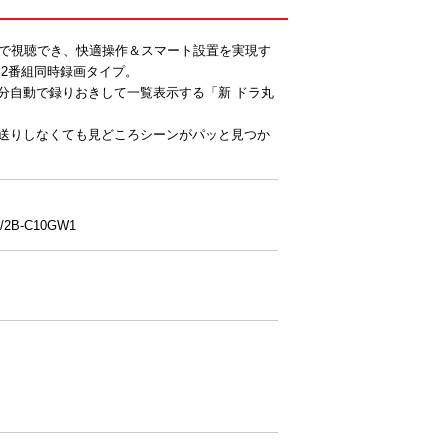
質で視聴でき、快適操作＆スマート設置を実現す
。2番組同時録画タイプ。
分自動で録りおきして一覧表示する「新 ドラ丸
早送りしなくても見どころシーンがパッと見つか
B-C10GW1