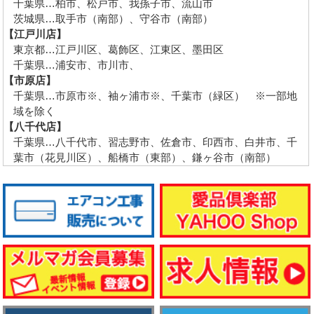
千葉県…柏市、松戸市、我孫子市、流山市
茨城県…取手市（南部）、守谷市（南部）
【江戸川店】
東京都…江戸川区、葛飾区、江東区、墨田区
千葉県…浦安市、市川市、
【市原店】
千葉県…市原市※、袖ヶ浦市※、千葉市（緑区） ※一部地
域を除く
【八千代店】
千葉県…八千代市、習志野市、佐倉市、印西市、白井市、千
葉市（花見川区）、船橋市（東部）、鎌ヶ谷市（南部）