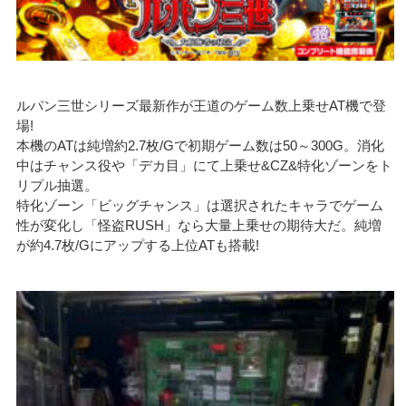
ルパン三世シリーズ最新作が王道のゲーム数上乗せAT機で登
場!
本機のATは純増約2.7枚/Gで初期ゲーム数は50～300G。消化
中はチャンス役や「デカ目」にて上乗せ&CZ&特化ゾーンをト
リプル抽選。
特化ゾーン「ビッグチャンス」は選択されたキャラでゲーム
性が変化し「怪盗RUSH」なら大量上乗せの期待大だ。純増
が約4.7枚/Gにアップする上位ATも搭載!