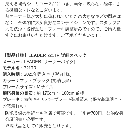
見える場合や、リユース品につき、画像に映らない経年によ
る微細なスレなどございます。
前オーナー様が大切に扱われていたため大きなキズや凹みは
なく、全体的に大変良好なコンディションです。スタッフに
よる洗浄・各部注油・ブレーキ調整済みですので、ご購入後
すぐにお乗りいただけます。ご了承くださいませ。
【製品仕様】LEADER 721TR 詳細スペック
メーカー：
LEADER (リーダーバイク)
モデル名：
721TR
購入時期：
2025年購入車 (現行仕様)
カラー：
マットブラック (艶消し黒)
フレームサイズ：
Mサイズ
適応身長の目安：
約 170cm 〜 180cm 前後
ブレーキ：
前後キャリパーブレーキ装着済み（保安基準適合・
公道走行可）
防犯登録の手続きも当店で可能です。（別途700円、公的な身
分証明書が必要です）
※現状品としての販売となります。