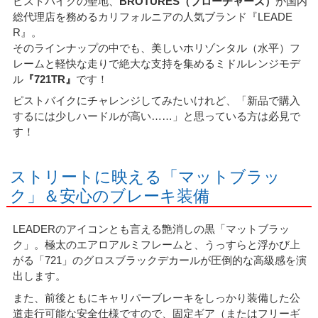
ピストバイクの聖地、
BROTURES（ブローチャーズ）
が国内
総代理店を務めるカリフォルニアの人気ブランド『LEADE
R』。
そのラインナップの中でも、美しいホリゾンタル（水平）フ
レームと軽快な走りで絶大な支持を集めるミドルレンジモデ
ル
『721TR』
です！
ピストバイクにチャレンジしてみたいけれど、「新品で購入
するには少しハードルが高い……」と思っている方は必見で
す！
ストリートに映える「マットブラッ
ク」＆安心のブレーキ装備
LEADERのアイコンとも言える艶消しの黒「マットブラッ
ク」。極太のエアロアルミフレームと、うっすらと浮かび上
がる「721」のグロスブラックデカールが圧倒的な高級感を演
出します。
また、前後ともにキャリパーブレーキをしっかり装備した公
道走行可能な安全仕様ですので、固定ギア（またはフリーギ