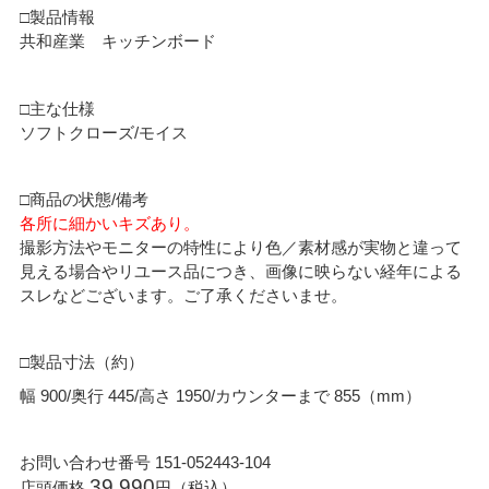
□製品情報
共和産業 キッチンボード
□主な仕様
ソフトクローズ/モイス
□商品の状態/備考
各所に細かいキズあり。
撮影方法やモニターの特性により色／素材感が実物と違って
見える場合やリユース品につき、画像に映らない経年による
スレなどございます。ご了承くださいませ。
□製品寸法（約）
幅 900/奥行 445/高さ 1950/カウンターまで 855（mm）
お問い合わせ番号 151-052443-104
39,990
店頭価格
円（税込）