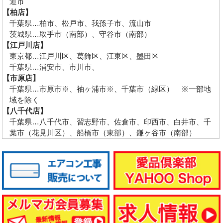
道市
【柏店】
千葉県…柏市、松戸市、我孫子市、流山市
茨城県…取手市（南部）、守谷市（南部）
【江戸川店】
東京都…江戸川区、葛飾区、江東区、墨田区
千葉県…浦安市、市川市、
【市原店】
千葉県…市原市※、袖ヶ浦市※、千葉市（緑区） ※一部地
域を除く
【八千代店】
千葉県…八千代市、習志野市、佐倉市、印西市、白井市、千
葉市（花見川区）、船橋市（東部）、鎌ヶ谷市（南部）