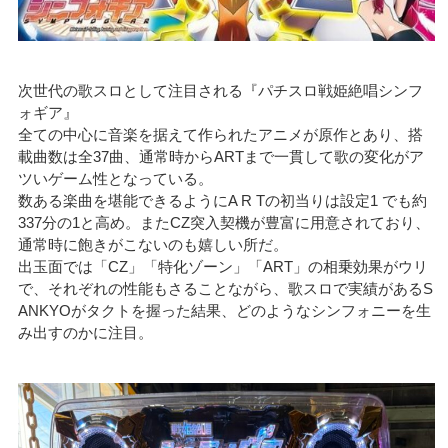
次世代の歌スロとして注目される『パチスロ戦姫絶唱シンフ
ォギア』
全ての中心に音楽を据えて作られたアニメが原作とあり、搭
載曲数は全37曲、通常時からARTまで一貫して歌の変化がア
ツいゲーム性となっている。
数ある楽曲を堪能できるようにA R Tの初当りは設定1 でも約
337分の1と高め。またCZ突入契機が豊富に用意されており、
通常時に飽きがこないのも嬉しい所だ。
出玉面では「CZ」「特化ゾーン」「ART」の相乗効果がウリ
で、それぞれの性能もさることながら、歌スロで実績があるS
ANKYOがタクトを握った結果、どのようなシンフォニーを生
み出すのかに注目。