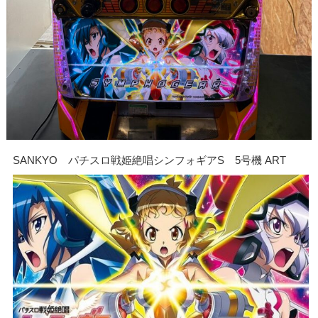
SANKYO パチスロ戦姫絶唱シンフォギアS 5号機 ART