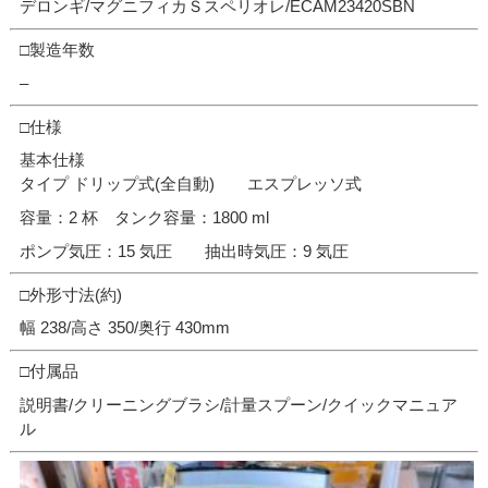
デロンギ/マグニフィカＳスペリオレ/ECAM23420SBN
□製造年数
–
□仕様
基本仕様
タイプ ドリップ式(全自動) エスプレッソ式
容量：2 杯 タンク容量：1800 ml
ポンプ気圧：15 気圧 抽出時気圧：9 気圧
□外形寸法(約)
幅 238/高さ 350/奥行 430mm
□付属品
説明書/クリーニングブラシ/計量スプーン/クイックマニュア
ル