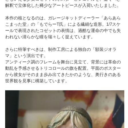
解釈で立体化した稀少なアートピースが入荷いたしました。
本作の核となるのは、ガレージキットディーラー「あらあら
こまった堂」の「もでらーT氏」による繊細な造形。1/7スケ
ールで表現されたコゼットの表情は、過酷な運命の中でも失
われない清らかな瞳を瑞々しく捉えています。
さらに特筆すべきは、制作工房による独自の「額装ジオラ
マ」という演出です。
アンティーク調のフレームを舞台に見立て、背景には革命の
動乱を予感させるトリコロールの旗を配置。平面のポスター
から彼女がそのまま歩み出てきたかのような、奥行きのある
世界観を見事に構築しています。