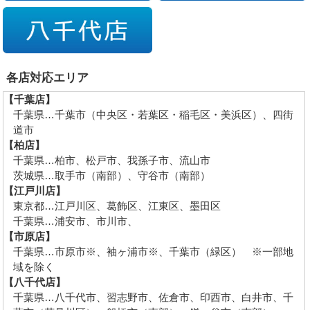
各店対応エリア
【千葉店】
千葉県…千葉市（中央区・若葉区・稲毛区・美浜区）、四街
道市
【柏店】
千葉県…柏市、松戸市、我孫子市、流山市
茨城県…取手市（南部）、守谷市（南部）
【江戸川店】
東京都…江戸川区、葛飾区、江東区、墨田区
千葉県…浦安市、市川市、
【市原店】
千葉県…市原市※、袖ヶ浦市※、千葉市（緑区） ※一部地
域を除く
【八千代店】
千葉県…八千代市、習志野市、佐倉市、印西市、白井市、千