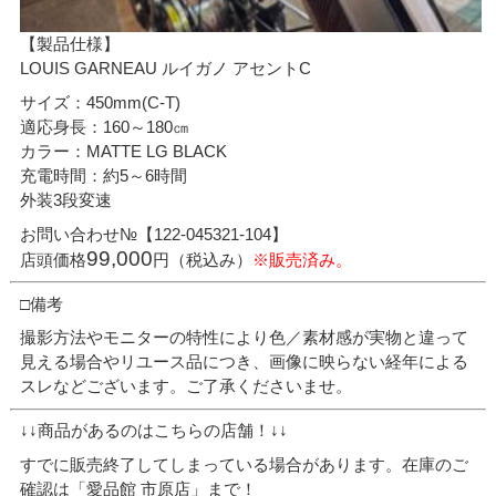
【製品仕様】
LOUIS GARNEAU ルイガノ アセントC
サイズ：450mm(C-T)
適応身長：160～180㎝
カラー：MATTE LG BLACK
充電時間：約5～6時間
外装3段変速
お問い合わせ№【122-045321-104】
99,000
店頭価格
円（税込み）
※販売済み。
□備考
撮影方法やモニターの特性により色／素材感が実物と違って
見える場合やリユース品につき、画像に映らない経年による
スレなどございます。ご了承くださいませ。
↓↓商品があるのはこちらの店舗！↓↓
すでに販売終了してしまっている場合があります。在庫のご
確認は「愛品館 市原店」まで！