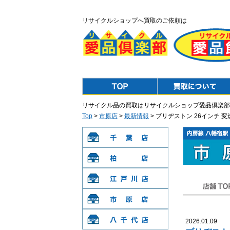
リサイクルショップへ買取のご依頼は
Top
Purchase
リサイクル品の買取はリサイクルショップ愛品倶楽部
Top
>
市原店
>
最新情報
> ブリヂストン 26インチ 
千葉店
柏店
江戸川店
店舗TOP
市原店
2026.01.09