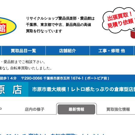
リサイクルショップ愛品倶楽部・愛品館は
千葉県、東京都で中古、新品商品の高値
買取を行なっています
PurchaseList
Shop
ConstructionRepair
・愛品館までご相談下さい。
変速なし 自転車買取いたしました。
店内の様子
最新情報
買取強化情報