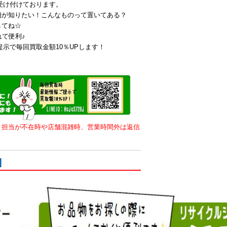
も受け付けております。
細が知りたい！こんなものって置いてある？
してね☆
れて便利♪
提示で毎回買取金額10％UPします！
。担当が不在時や店舗混雑時、営業時間外は返信
】