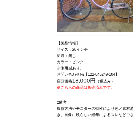
【製品情報】
サイズ：26インチ
変速：無し
カラー：ピンク
※使用感あり。
お問い合わせ№【122-045249-104】
18,000円
店頭価格
（税込み）
※こちらの商品は販売済みです。
□備考
撮影方法やモニターの特性により色／素材
き、画像に映らない経年によるスレなどご