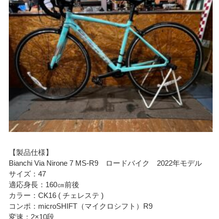
【製品仕様】
Bianchi Via Nirone 7 MS-R9 ロードバイク 2022年モデル
サイズ：47
適応身長：160㎝前後
カラー：CK16 ( チェレステ )
コンポ：microSHIFT（マイクロシフト）R9
変速：2×10段