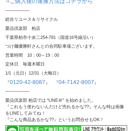
ご購入後の運搬方法はコチラから
⇒
—————–
総合リユース＆リサイクル
愛品倶楽部 柏店
千葉県柏市十余二254-781（国道16号線沿い）
つけ麺優勝軒さんとの合同駐車場ございます。
営業時間 10：00～19：00
定休日 毎週木曜日
1/1（元日）12/31（大晦日）
0120-42-8087
04-7142-8007
『
』 『
』
—————–
愛品倶楽部 柏店では “LINE＠” を始めました。
『これもう使わないんだけど売れるかな??』そんな時は画像
をLINEしてみてね！
『こんな商品あるかな??』というお問合せもOK！