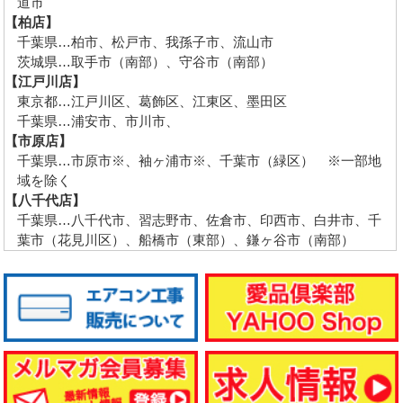
道市
【柏店】
千葉県…柏市、松戸市、我孫子市、流山市
茨城県…取手市（南部）、守谷市（南部）
【江戸川店】
東京都…江戸川区、葛飾区、江東区、墨田区
千葉県…浦安市、市川市、
【市原店】
千葉県…市原市※、袖ヶ浦市※、千葉市（緑区） ※一部地
域を除く
【八千代店】
千葉県…八千代市、習志野市、佐倉市、印西市、白井市、千
葉市（花見川区）、船橋市（東部）、鎌ヶ谷市（南部）