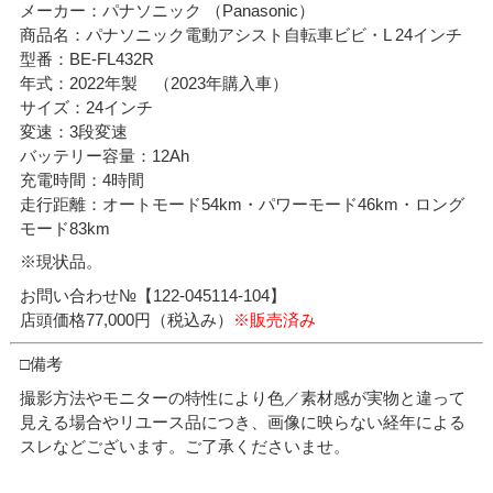
メーカー：パナソニック （Panasonic）
商品名：パナソニック電動アシスト自転車ビビ・L 24インチ
型番：BE-FL432R
年式：2022年製 （2023年購入車）
サイズ：24インチ
変速：3段変速
バッテリー容量：12Ah
充電時間：4時間
走行距離：オートモード54km・パワーモード46km・ロング
モード83km
※現状品。
お問い合わせ№【122-045114-104】
店頭価格77,000円（税込み）
※販売済み
□備考
撮影方法やモニターの特性により色／素材感が実物と違って
見える場合やリユース品につき、画像に映らない経年による
スレなどございます。ご了承くださいませ。