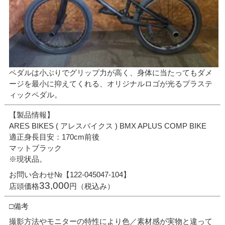
ペダルは小ぶりでグリップ力が高く、身体に当たってもダメ
ージを最小に抑えてくれる、オリジナルロゴが光るプラステ
ィックペダル。
【製品情報】
ARES BIKES ( アレスバイクス ) BMX APLUS COMP BIKE
適正身長目安：170cm前後
マットブラック
※現状品。
お問い合わせ№【122-045047-104】
33,000
店頭価格
円（税込み）
□備考
撮影方法やモニターの特性により色／素材感が実物と違って