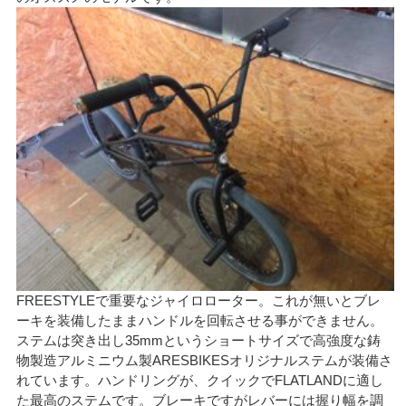
FREESTYLEで重要なジャイロローター。これが無いとブレ
ーキを装備したままハンドルを回転させる事ができません。
ステムは突き出し35mmというショートサイズで高強度な鋳
物製造アルミニウム製ARESBIKESオリジナルステムが装備さ
れています。ハンドリングが、クイックでFLATLANDに適し
た最高のステムです。ブレーキですがレバーには握り幅を調