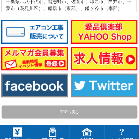
千葉県…八千代市、習志野市、佐倉市、印西市、白井市、千
葉市（花見川区）、船橋市（東部）、鎌ヶ谷市（南部）
TOPへ戻る