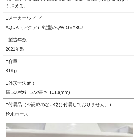
も抑える。
□メーカー/タイプ
AQUA（アクア）/縦型/AQW-GVX80J
□製造年数
2021年製
□容量
8.0kg
□外形寸法(約)
幅 590/奥行 572/高さ 1010(mm)
□付属品（※記載のない物は付属しておりません。）
給水ホース