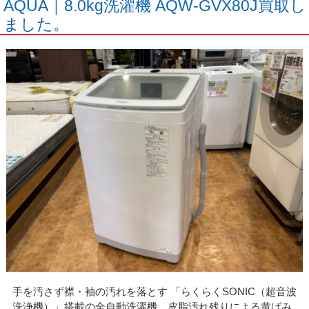
AQUA｜8.0kg洗濯機 AQW-GVX80J買取し
ました。
手を汚さず襟・袖の汚れを落とす 「らくらくSONIC（超音波
洗浄機）」搭載の全自動洗濯機。皮脂汚れ残りによる黄ばみ