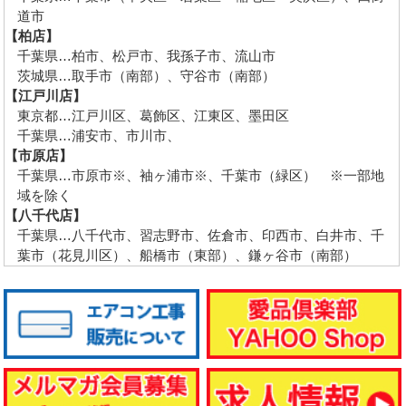
道市
【柏店】
千葉県…柏市、松戸市、我孫子市、流山市
茨城県…取手市（南部）、守谷市（南部）
【江戸川店】
東京都…江戸川区、葛飾区、江東区、墨田区
千葉県…浦安市、市川市、
【市原店】
千葉県…市原市※、袖ヶ浦市※、千葉市（緑区） ※一部地
域を除く
【八千代店】
千葉県…八千代市、習志野市、佐倉市、印西市、白井市、千
葉市（花見川区）、船橋市（東部）、鎌ヶ谷市（南部）