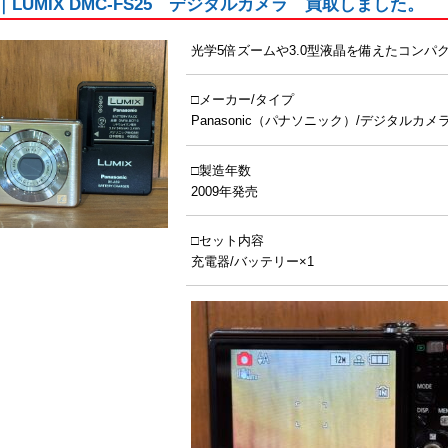
nic｜LUMIX DMC-FS25 デジタルカメラ 買取しました。
光学5倍ズームや3.0型液晶を備えたコンパ
□メーカー/タイプ
Panasonic（パナソニック）/デジタルカメ
□製造年数
2009年発売
□セット内容
充電器/バッテリー×1