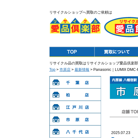
リサイクルショップへ買取のご依頼は
Top
Purchase
リサイクル品の買取はリサイクルショップ愛品倶楽部
Top
>
市原店
>
最新情報
> Panasonic｜LUMIX
千葉店
柏店
江戸川店
店舗TOP
市原店
2025.07.23