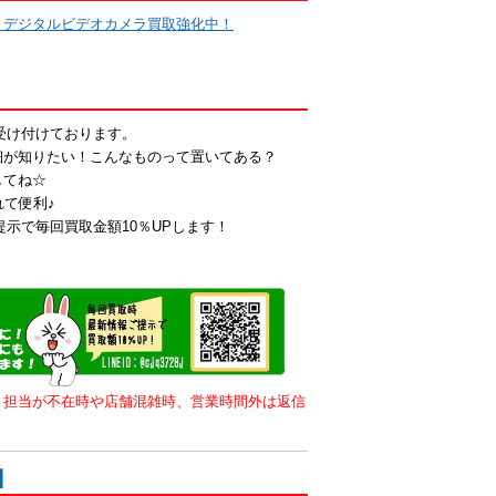
・デジタルビデオカメラ買取強化中！
も受け付けております。
細が知りたい！こんなものって置いてある？
してね☆
れて便利♪
提示で毎回買取金額10％UPします！
。担当が不在時や店舗混雑時、営業時間外は返信
】