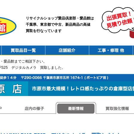
リサイクルショップ愛品倶楽部・愛品館は
千葉県、東京都で中古、新品商品の高値
買取を行なっています
PurchaseList
Shop
ConstructionRepair
・愛品館までご相談下さい。
 DMC-FS25 デジタルカメラ 買取しました。
店内の様子
最新情報
買取強化情報