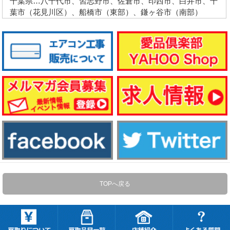
千葉県…八千代市、習志野市、佐倉市、印西市、白井市、千
葉市（花見川区）、船橋市（東部）、鎌ヶ谷市（南部）
TOPへ戻る