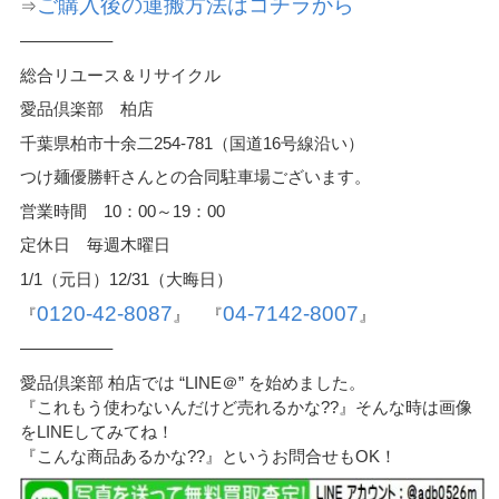
ご購入後の運搬方法はコチラから
⇒
—————–
総合リユース＆リサイクル
愛品倶楽部 柏店
千葉県柏市十余二254-781（国道16号線沿い）
つけ麺優勝軒さんとの合同駐車場ございます。
営業時間 10：00～19：00
定休日 毎週木曜日
1/1（元日）12/31（大晦日）
0120-42-8087
04-7142-8007
『
』 『
』
—————–
愛品倶楽部 柏店では “LINE＠” を始めました。
『これもう使わないんだけど売れるかな??』そんな時は画像
をLINEしてみてね！
『こんな商品あるかな??』というお問合せもOK！