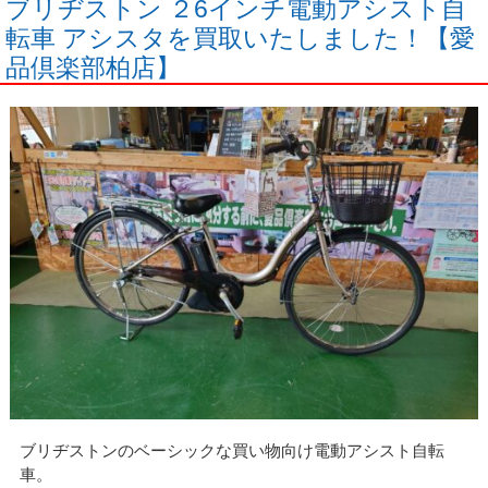
ブリヂストン ２6インチ電動アシスト自
転車 アシスタを買取いたしました！【愛
品倶楽部柏店】
ブリヂストンのベーシックな買い物向け電動アシスト自転
車。