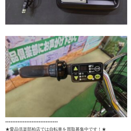
******************************
★愛品倶楽部柏店では自転車を買取募集中です！★