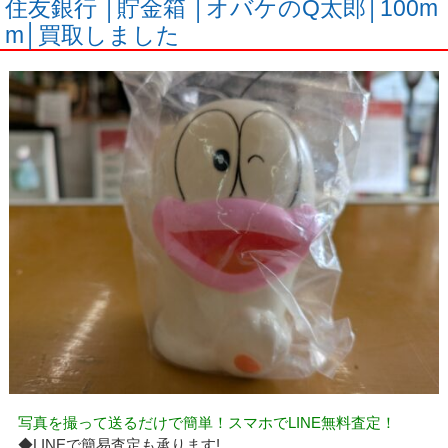
住友銀行 │貯金箱 │オバケのQ太郎│100m
m│買取しました
写真を撮って送るだけで簡単！スマホでLINE無料査定！
◆LINEで簡易査定も承ります!