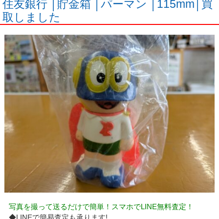
住友銀行 │貯金箱 │パーマン │115mm│買
取しました
写真を撮って送るだけで簡単！スマホでLINE無料査定！
◆LINEで簡易査定も承ります!