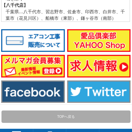
【八千代店】
千葉県…八千代市、習志野市、佐倉市、印西市、白井市、千
葉市（花見川区）、船橋市（東部）、鎌ヶ谷市（南部）
TOPへ戻る