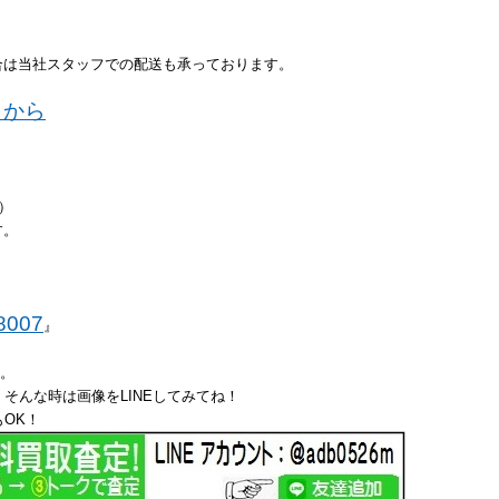
合は当社スタッフでの配送も承っております。
ラから
い）
す。
8007
』
た。
そんな時は画像をLINEしてみてね！
OK！