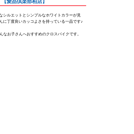
た！【愛品倶楽部柏店】
ュなシルエットとシンプルなホワイトカラーが見
んに丁度良いカッコよさを持っている一品です♪
そんなお子さんへおすすめのクロスバイクです。
！