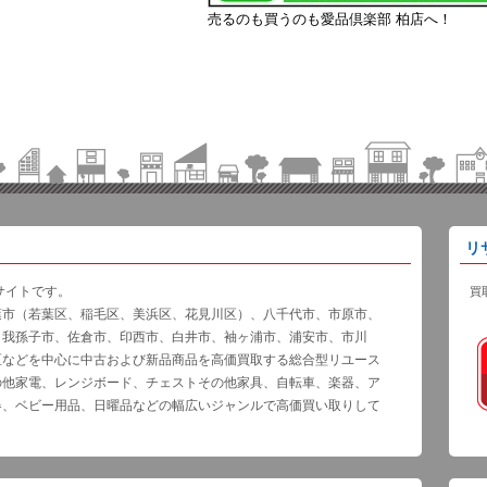
売るのも買うのも愛品倶楽部 柏店へ！
リ
サイトです。
買
葉市（若葉区、稲毛区、美浜区、花見川区）、八千代市、市原市、
、我孫子市、佐倉市、印西市、白井市、袖ヶ浦市、浦安市、市川
区などを中心に中古および新品商品を高価買取する総合型リユース
の他家電、レンジボード、チェストその他家具、自転車、楽器、ア
器、ベビー用品、日曜品などの幅広いジャンルで高価買い取りして