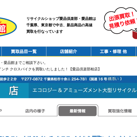
リサイクルショップ愛品倶楽部・愛品館は
千葉県、東京都で中古、新品商品の高値
買取を行なっています
PurchaseList
Shop
ConstructionRepair
・愛品館までご相談下さい。
イド 26インチ クロスバイクを買取いたしました！【愛品倶楽部柏店】
店内の様子
最新情報
買取強化情報