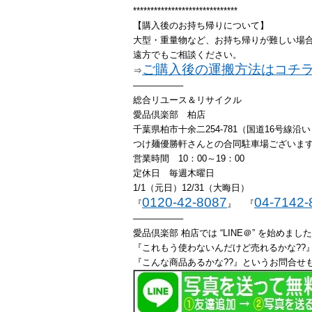
******************************
【購入後のお持ち帰りについて】
大型・重量物など、お持ち帰りが難しい場
遠方でもご相談ください。
ご購入後の運搬方法はコチ
⇒
—————–
総合リユース＆リサイクル
愛品倶楽部 柏店
千葉県柏市十余二254-781（国道16号線沿
つけ麺優勝軒さんとの合同駐車場ございま
営業時間 10：00～19：00
定休日 毎週木曜日
1/1（元日）12/31（大晦日）
0120-42-8087
04-7142-
『
』 『
—————–
愛品倶楽部 柏店では “LINE＠” を始めまし
『これもう使わないんだけど売れるかな??』
『こんな商品あるかな??』というお問合せも