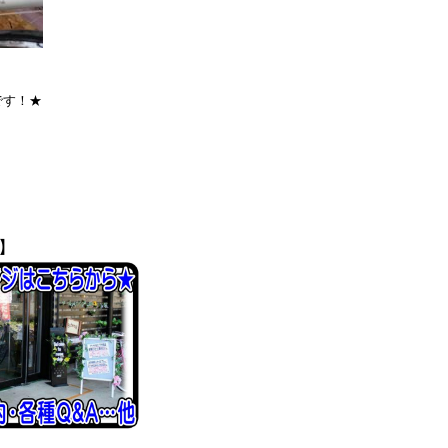
です！★
】