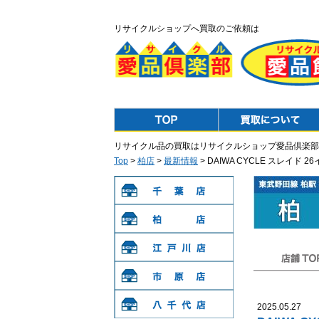
リサイクルショップへ買取のご依頼は
Top
Purchase
リサイクル品の買取はリサイクルショップ愛品倶楽部
Top
>
柏店
>
最新情報
> DAIWA CYCLE スレ
千葉店
柏店
江戸川店
店舗TOP
市原店
2025.05.27