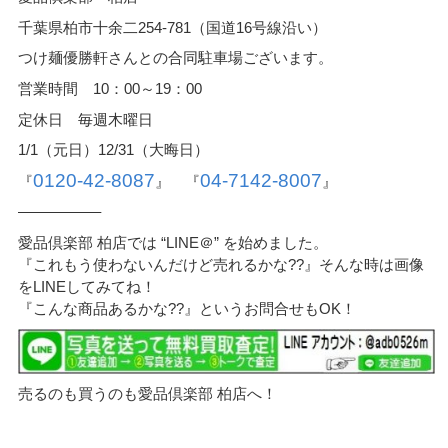
千葉県柏市十余二254-781（国道16号線沿い）
つけ麺優勝軒さんとの合同駐車場ございます。
営業時間 10：00～19：00
定休日 毎週木曜日
1/1（元日）12/31（大晦日）
0120-42-8087
04-7142-8007
『
』 『
』
—————–
愛品倶楽部 柏店では “LINE＠” を始めました。
『これもう使わないんだけど売れるかな??』そんな時は画像
をLINEしてみてね！
『こんな商品あるかな??』というお問合せもOK！
売るのも買うのも愛品倶楽部 柏店へ！